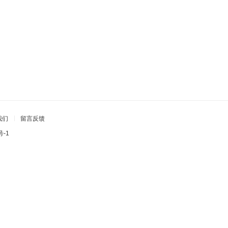
我们
留言反馈
号-1